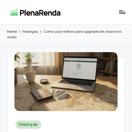
Skip
to
P
Investimentos
content
e
l
Home
Finanças
Como usar milhas para upgrade de classe no
riqueza
avião
e
para
todos
n
a
R
e
n
d
a
Posted
Finanças
in