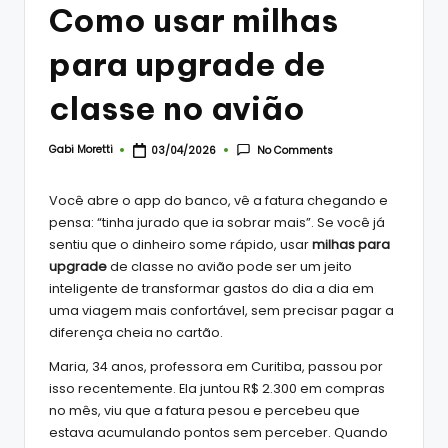
Como usar milhas
para upgrade de
classe no avião
Gabi Moretti
No Comments
03/04/2026
Posted
by
Você abre o app do banco, vê a fatura chegando e
pensa: “tinha jurado que ia sobrar mais”. Se você já
sentiu que o dinheiro some rápido, usar
milhas para
upgrade
de classe no avião pode ser um jeito
inteligente de transformar gastos do dia a dia em
uma viagem mais confortável, sem precisar pagar a
diferença cheia no cartão.
Maria, 34 anos, professora em Curitiba, passou por
isso recentemente. Ela juntou R$ 2.300 em compras
no mês, viu que a fatura pesou e percebeu que
estava acumulando pontos sem perceber. Quando