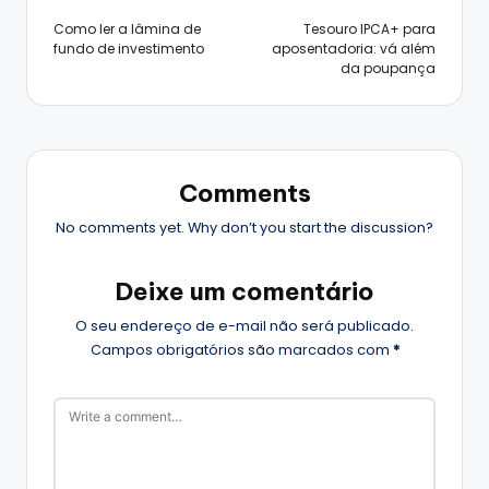
Post
Como ler a lâmina de
Tesouro IPCA+ para
navigation
fundo de investimento
aposentadoria: vá além
da poupança
Comments
No comments yet. Why don’t you start the discussion?
Deixe um comentário
O seu endereço de e-mail não será publicado.
Campos obrigatórios são marcados com
*