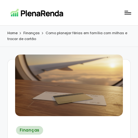
Skip
to
P
Investimentos
content
e
l
Home
Finanças
Como planejar férias em família com milhas e
riqueza
trocar de cartão
e
para
todos
n
a
R
e
n
d
a
Posted
Finanças
in