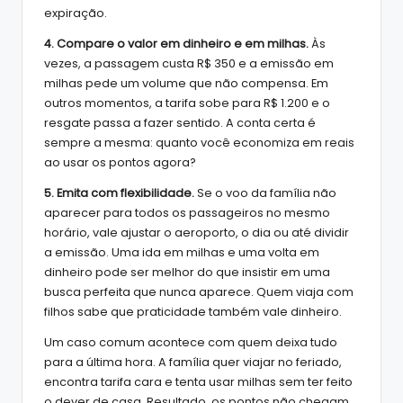
expiração.
4. Compare o valor em dinheiro e em milhas.
Às
vezes, a passagem custa R$ 350 e a emissão em
milhas pede um volume que não compensa. Em
outros momentos, a tarifa sobe para R$ 1.200 e o
resgate passa a fazer sentido. A conta certa é
sempre a mesma: quanto você economiza em reais
ao usar os pontos agora?
5. Emita com flexibilidade.
Se o voo da família não
aparecer para todos os passageiros no mesmo
horário, vale ajustar o aeroporto, o dia ou até dividir
a emissão. Uma ida em milhas e uma volta em
dinheiro pode ser melhor do que insistir em uma
busca perfeita que nunca aparece. Quem viaja com
filhos sabe que praticidade também vale dinheiro.
Um caso comum acontece com quem deixa tudo
para a última hora. A família quer viajar no feriado,
encontra tarifa cara e tenta usar milhas sem ter feito
o dever de casa. Resultado, os pontos não chegam,