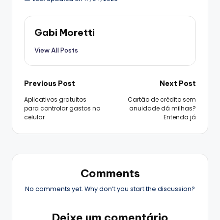
Gabi Moretti
View All Posts
Post
Previous Post
Next Post
Aplicativos gratuitos
Cartão de crédito sem
navigation
para controlar gastos no
anuidade dá milhas?
celular
Entenda já
Comments
No comments yet. Why don’t you start the discussion?
Deixe um comentário