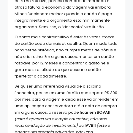
entra no rotativo, parcela compra de mercado e
atrasa fatura, a economia da viagem vai embora.
Milhas funcionam melhor quando o cartão é pago
integralmente e o orçamento está minimamente
organizado. Sem isso, o “desconto” vira ilusão.
O ponto mais contraintuitivo é este: às vezes, trocar
de cartão cedo demais atrapalha. Quem muda toda
hora perde histórico, não cumpre metas de bônus e
não cria rotina. Em alguns casos, manter um cartão
razoável por 12 meses e concentrar o gasto nele
gera mais resultado do que buscar o cartão
“perfeito” a cada trimestre.
Se quiser uma referência visual de disciplina
financeira, pense em uma família que separa R$ 300
por mês para a viagem e deixa esse valor render em
uma aplicação conservadora até a data de compra.
Em alguns casos, a reserva pode ficar em
BOVA11
(este é apenas um exemplo educativo, não uma
recomendação de investimento)
ou
IVVB11
(este é
apenas um exemplo educativo, não uma