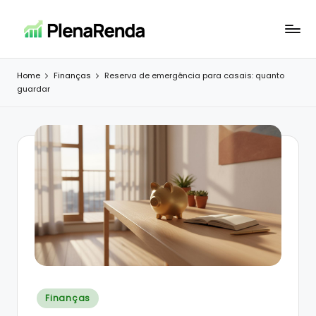
Skip
to
P
Investimentos
content
e
l
Home
Finanças
Reserva de emergência para casais: quanto
riqueza
guardar
e
para
todos
n
a
R
e
n
d
a
Posted
Finanças
in