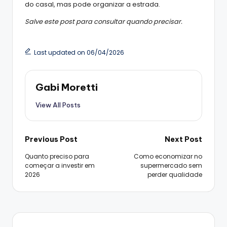
do casal, mas pode organizar a estrada.
Salve este post para consultar quando precisar.
Last updated on 06/04/2026
Gabi Moretti
View All Posts
Post
Previous Post
Next Post
Quanto preciso para
Como economizar no
navigation
começar a investir em
supermercado sem
2026
perder qualidade