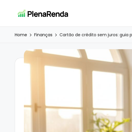
Skip
P
Investimentos
to
e
content
l
Home
Finanças
Cartão de crédito sem juros: guia 
riqueza
para
e
todos
n
a
R
e
n
d