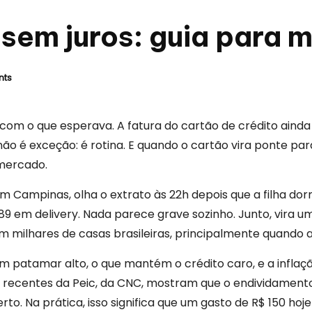
 sem juros: guia para 
nts
com o que esperava. A fatura do cartão de crédito aind
não é exceção: é rotina. E quando o cartão vira ponte pa
 mercado.
em Campinas, olha o extrato às 22h depois que a filha d
89 em delivery. Nada parece grave sozinho. Junto, vira 
milhares de casas brasileiras, principalmente quando a 
m patamar alto, o que mantém o crédito caro, e a inflaçã
ecentes da Peic, da CNC, mostram que o endividamento d
erto. Na prática, isso significa que um gasto de R$ 150 