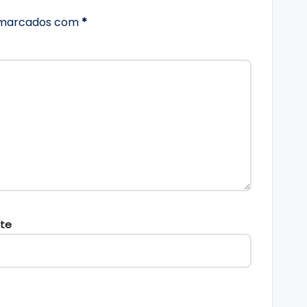
o marcados com
*
ite