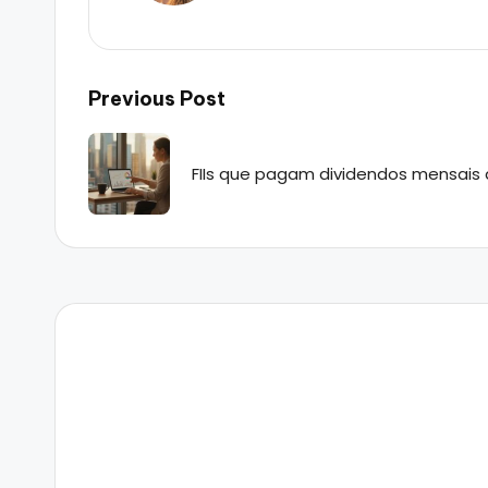
Post
Previous Post
navigation
FIIs que pagam dividendos mensais