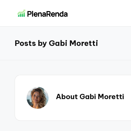
Skip
P
Investimentos
to
e
content
l
riqueza
Posts by Gabi Moretti
para
e
todos
n
a
R
e
About Gabi Moretti
n
d