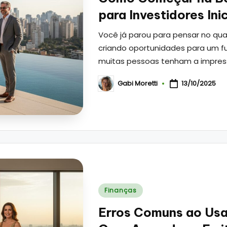
para Investidores Ini
Você já parou para pensar no qua
criando oportunidades para um fu
muitas pessoas tenham a impre
Gabi Moretti
13/10/2025
Posted
by
Posted
Finanças
in
Erros Comuns ao Usa