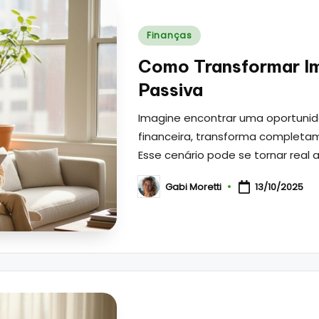
Posted
Finanças
in
Como Transformar I
Passiva
Imagine encontrar uma oportunid
financeira, transforma completam
Esse cenário pode se tornar real 
Gabi Moretti
13/10/2025
Posted
by