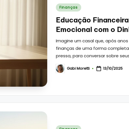
Posted
Finanças
in
Educação Financeira 
Emocional com o Din
Imagine um casal que, após anos 
finanças de uma forma completa
pressa, para conversar sobre seu
Gabi Moretti
13/10/2025
Posted
by
Posted