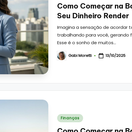
in
Como Começar na Bo
Seu Dinheiro Render
Imagina a sensação de acordar t
trabalhando para você, gerando fr
Esse é o sonho de muitos…
Gabi Moretti
13/10/2025
Posted
by
Posted
Finanças
in
Como Começar na Bo