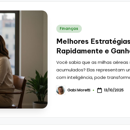
Posted
Finanças
in
Melhores Estratégia
Rapidamente e Ganh
Você sabia que as milhas aéreas
acumulados? Elas representam u
com inteligência, pode transforma
Gabi Moretti
13/10/2025
Posted
by