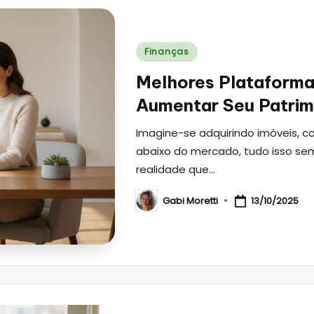
Posted
Finanças
in
Melhores Plataformas
Aumentar Seu Patrim
Imagine-se adquirindo imóveis, c
abaixo do mercado, tudo isso sem
realidade que…
Gabi Moretti
13/10/2025
Posted
by