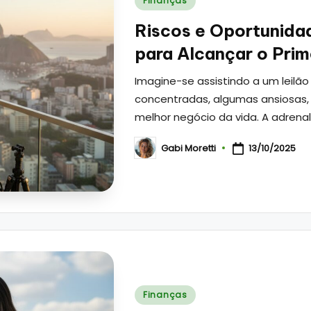
Finanças
in
Riscos e Oportunidad
para Alcançar o Prim
Imagine-se assistindo a um leilão
concentradas, algumas ansiosas, 
melhor negócio da vida. A adrena
Gabi Moretti
13/10/2025
Posted
by
Posted
Finanças